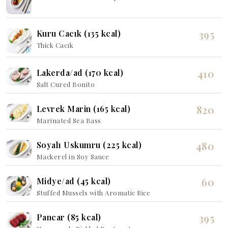
395
Kuru Cacık (135 kcal)
Thick Cacık
410
Lakerda/ad (170 kcal)
Salt Cured Bonito
820
Levrek Marin (165 kcal)
Marinated Sea Bass
480
Soyalı Uskumru (225 kcal)
Mackerel in Soy Sauce
60
Midye/ad (45 kcal)
Stuffed Mussels with Aromatic Rice
395
Pancar (85 kcal)