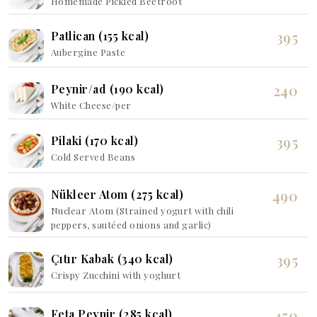
Homemade Pickled Beetroot
395
Patlican (155 kcal)
Aubergine Paste
240
Peynir/ad (190 kcal)
White Cheese/per
395
Pilaki (170 kcal)
Cold Served Beans
490
Nükleer Atom (275 kcal)
Nuclear Atom (Strained yogurt with chili
peppers, sautéed onions and garlic)
395
Çıtır Kabak (340 kcal)
Crispy Zucchini with yoghurt
450
Feta Peynir (285 kcal)