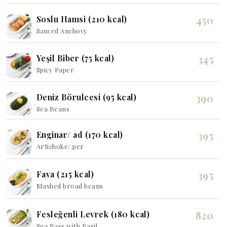
450
Soslu Hamsi (210 kcal)
Sauced Anchovy
345
Yeşil Biber (75 kcal)
Spicy Paper
390
Deniz Börulcesi (95 kcal)
Sea Beans
395
Enginar/ ad (170 kcal)
Artichoke/ per
395
Fava (215 kcal)
Mashed broad beans
820
Fesleğenli Levrek (180 kcal)
Sea Bass with Basil