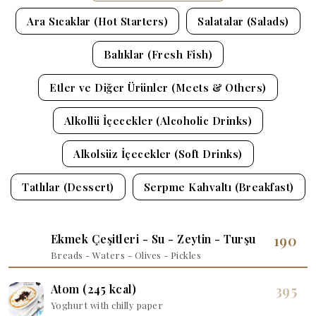
Ara Sıcaklar (Hot Starters)
Salatalar (Salads)
Balıklar (Fresh Fish)
Etler ve Diğer Ürünler (Meets & Others)
Alkollü İçecekler (Alcoholic Drinks)
Alkolsüz İçecekler (Soft Drinks)
Tatlılar (Dessert)
Serpme Kahvaltı (Breakfast)
190
Ekmek Çeşitleri - Su - Zeytin - Turşu
Breads - Waters - Olives - Pickles
395
Atom (245 kcal)
Yoghurt with chilly paper