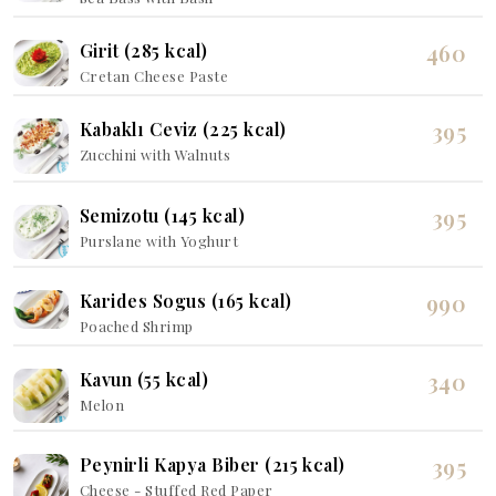
460
Girit (285 kcal)
Cretan Cheese Paste
395
Kabaklı Ceviz (225 kcal)
Zucchini with Walnuts
395
Semizotu (145 kcal)
Purslane with Yoghurt
990
Karides Sogus (165 kcal)
Poached Shrimp
340
Kavun (55 kcal)
Melon
395
Peynirli Kapya Biber (215 kcal)
Cheese - Stuffed Red Paper