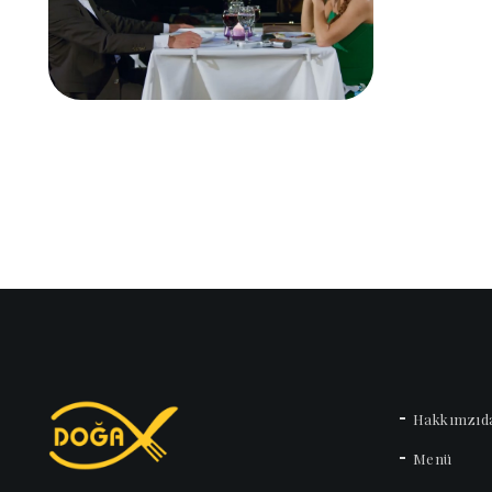
Hakkımzıd
Menü